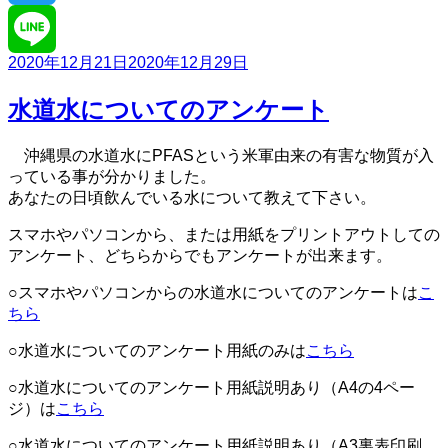
機
フ
Twitter
ッ
素
投
2020年12月21日
2020年12月29日
化
Line
稿
合
日:
水道水についてのアンケート
物
汚
染
沖縄県の水道水にPFASという米軍由来の有害な物質が入
問
っている事が分かりました。
題
あなたの日頃飲んでいる水について教えて下さい。
スマホやパソコンから、または用紙をプリントアウトしての
アンケート、どちらからでもアンケートが出来ます。
○スマホやパソコンからの水道水についてのアンケートは
こ
ちら
○水道水についてのアンケート用紙のみは
こちら
○水道水についてのアンケート用紙説明あり（A4の4ペー
ジ）は
こちら
○水道水についてのアンケート用紙説明あり（A3裏表印刷