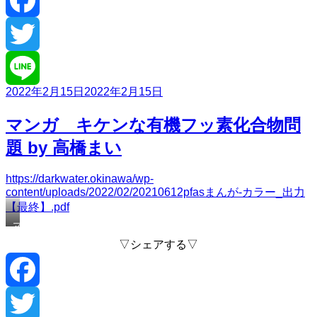
Facebook
Twitter
投
2022年2月15日
2022年2月15日
Line
稿
日:
マンガ キケンな有機フッ素化合物問
題 by 高橋まい
https://darkwater.okinawa/wp-
content/uploads/2022/02/20210612pfasまんが-カラー_出力
【最終】.pdf
マ
ン
▽シェアする▽
ガ
キ
ケ
ン
な
Facebook
有