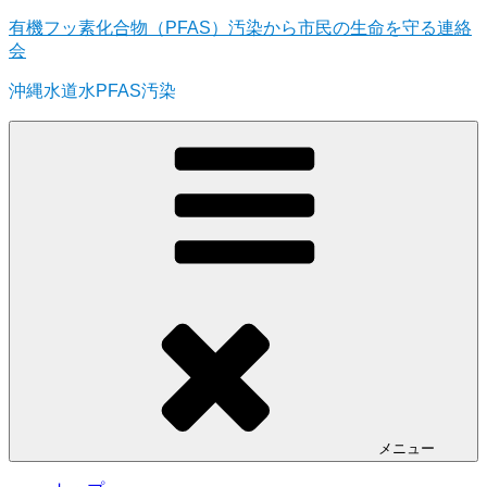
コ
有機フッ素化合物（PFAS）汚染から市民の生命を守る連絡
ン
会
テ
沖縄水道水PFAS汚染
ン
ツ
へ
ス
キ
ッ
プ
メニュー