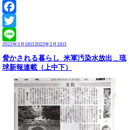
Facebook
Twitter
投
2022年2月18日
2022年2月18日
Line
稿
日:
脅かされる暮らし_米軍汚染水放出＿琉
球新報連載（上中下）