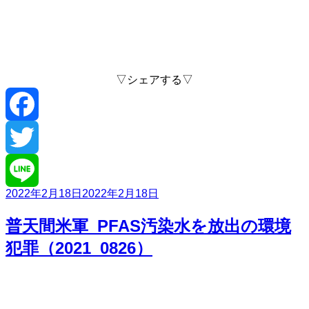
▽シェアする▽
Facebook
Twitter
投
2022年2月18日
2022年2月18日
Line
稿
日:
普天間米軍_PFAS汚染水を放出の環境
犯罪（2021_0826）