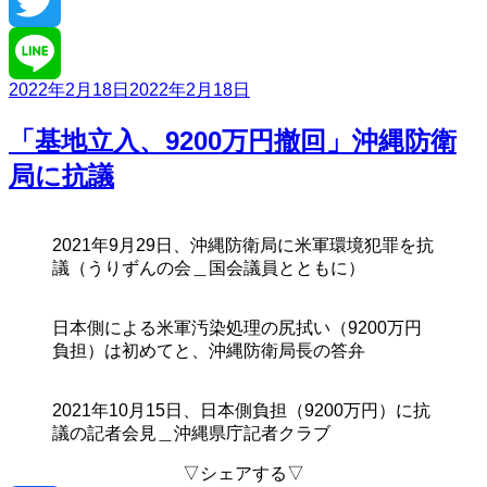
Facebook
Twitter
投
2022年2月18日
2022年2月18日
Line
稿
日:
「基地立入、9200万円撤回」沖縄防衛
局に抗議
2021年9月29日、沖縄防衛局に米軍環境犯罪を抗
議（うりずんの会＿国会議員とともに）
日本側による米軍汚染処理の尻拭い（9200万円
負担）は初めてと、沖縄防衛局長の答弁
2021年10月15日、日本側負担（9200万円）に抗
議の記者会見＿沖縄県庁記者クラブ
▽シェアする▽