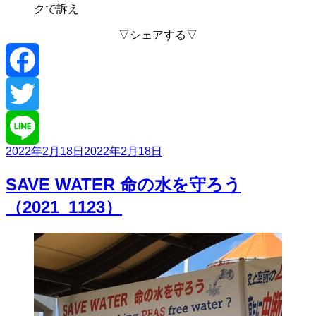
クで訴え
▽シェアする▽
Facebook
Twitter
投
2022年2月18日
2022年2月18日
Line
稿
日:
SAVE WATER 命の水を守ろう
（2021_1123）