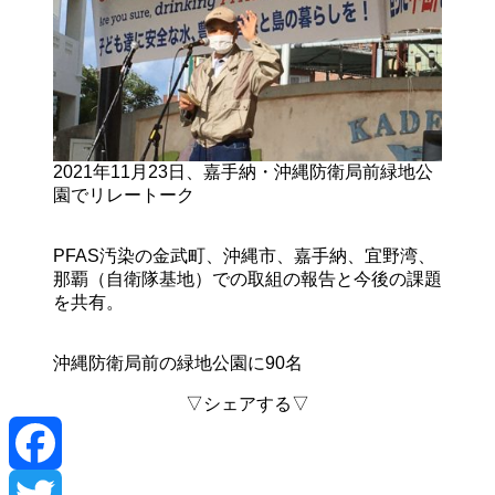
2021年11月23日、嘉手納・沖縄防衛局前緑地公
園でリレートーク
PFAS汚染の金武町、沖縄市、嘉手納、宜野湾、
那覇（自衛隊基地）での取組の報告と今後の課題
を共有。
沖縄防衛局前の緑地公園に90名
▽シェアする▽