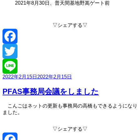
2021年8月30日、普天間基地野嵩ゲート前
▽シェアする▽
Facebook
Twitter
投
2022年2月15日
2022年2月15日
Line
稿
日:
PFAS事務局会議をしました
こんごはネットの更新も事務局の高橋もできるようになり
ました。
▽シェアする▽