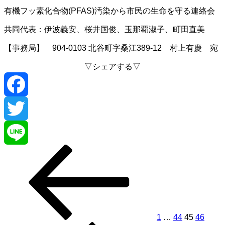
有機フッ素化合物(PFAS)汚染から市民の生命を守る連絡会
共同代表：伊波義安、桜井国俊、玉那覇淑子、町田直美
【事務局】 904-0103 北谷町字桑江389-12 村上有慶 宛
▽シェアする▽
Facebook
Twitter
前
固
固
固
固
次
投
Line
の
定
定
定
定
の
稿
ペ
ペ
ペ
ペ
ペ
ペ
ー
ー
ー
ー
ー
ー
の
ジ
ジ
ジ
ジ
ジ
ジ
ペ
ー
1
…
44
45
46