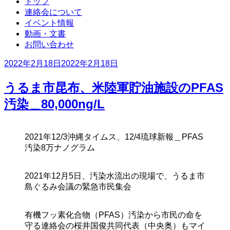
トップ
連絡会について
イベント情報
動画・文書
お問い合わせ
投
2022年2月18日
2022年2月18日
稿
日:
うるま市昆布、米陸軍貯油施設のPFAS
汚染＿80,000ng/L
2021年12/3沖縄タイムス、12/4琉球新報＿PFAS
汚染8万ナノグラム
2021年12月5日、汚染水流出の現場で、うるま市
島ぐるみ会議の緊急市民集会
有機フッ素化合物（PFAS）汚染から市民の命を
守る連絡会の桜井国俊共同代表（中央奥）もマイ