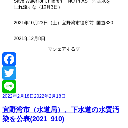
Save Water for Children NO PFAS 汚染水を
垂れ流すな（10月3日）
2021年10月23日（土）宜野湾市役所前_国道330
2021年12月8日
▽シェアする▽
Facebook
Twitter
投
2022年2月18日
2022年2月18日
Line
稿
日:
宜野湾市（水道局）、下水道の水質汚
染を公表(2021_910)