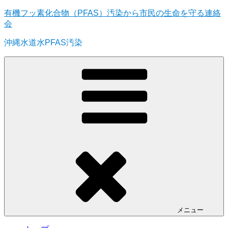
コ
有機フッ素化合物（PFAS）汚染から市民の生命を守る連絡
ン
会
テ
沖縄水道水PFAS汚染
ン
ツ
へ
ス
キ
ッ
プ
メニュー