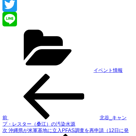
Facebook
Twitter
カ
Line
テ
ゴ
リ
ー
イベント情報
前
投
の
稿
投
稿
ナ
ビ
ゲ
前
北谷_キャン
プ・レスター（桑江）の汚染水源
ー
次
次
沖縄県が米軍基地に立入PFAS調査を再申請（12日に発