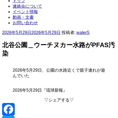
トップ
連絡会について
イベント情報
動画・文書
お問い合わせ
投
2026年5月29日
2026年5月29日
投稿者:
waterS
稿
日:
北谷公園＿ウーチヌカー水路がPFAS汚
染
2026年5月29日、公園の水路近くで親子連れが遊
んでいた
2026年5月29日『琉球新報』
▽シェアする▽