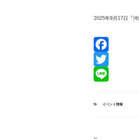
2025年9月17日
カ
イベント情報
テ
ゴ
リ
ー
投