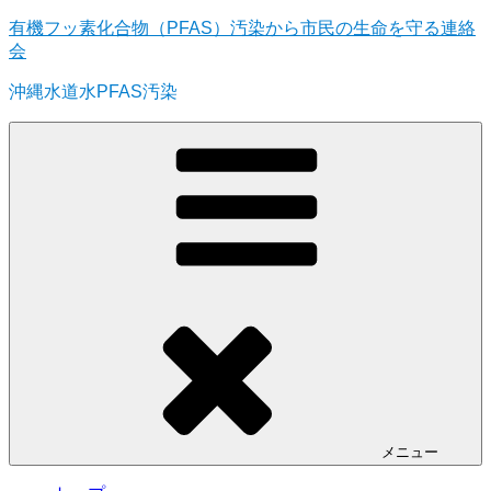
コ
有機フッ素化合物（PFAS）汚染から市民の生命を守る連絡
ン
会
テ
沖縄水道水PFAS汚染
ン
ツ
へ
ス
キ
ッ
プ
メニュー