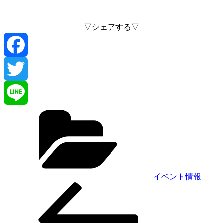
▽シェアする▽
F
a
T
カ
c
w
L
テ
ゴ
e
i
i
リ
ー
b
t
n
イベント情報
前
投
o
t
e
の
稿
投
o
e
稿
ナ