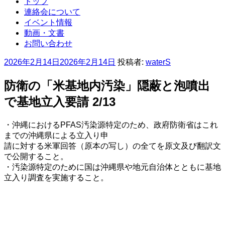
トップ
連絡会について
イベント情報
動画・文書
お問い合わせ
投
2026年2月14日
2026年2月14日
投稿者:
waterS
稿
日
防衛の「米基地内汚染」隠蔽と泡噴出
:
で基地立入要請 2/13
・沖縄におけるPFAS汚染源特定のため、政府防衛省はこれ
までの沖縄県による立入り申
請に対する米軍回答（原本の写し）の全てを原文及び翻訳文
で公開すること。
・汚染源特定のために国は沖縄県や地元自治体とともに基地
立入り調査を実施すること。