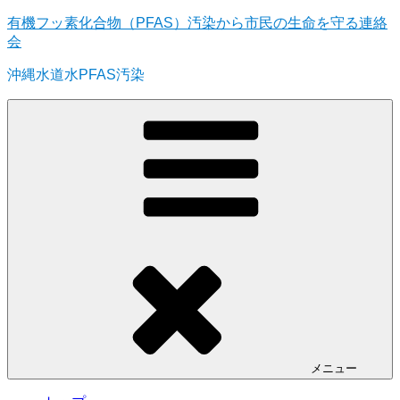
コ
有機フッ素化合物（PFAS）汚染から市民の生命を守る連絡
ン
会
テ
沖縄水道水PFAS汚染
ン
ツ
へ
ス
キ
ッ
プ
メニュー