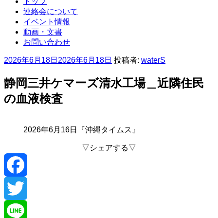
トップ
連絡会について
イベント情報
動画・文書
お問い合わせ
投
2026年6月18日
2026年6月18日
投稿者:
waterS
稿
日
静岡三井ケマーズ清水工場＿近隣住民
:
の血液検査
2026年6月16日『沖縄タイムス』
▽シェアする▽
F
a
T