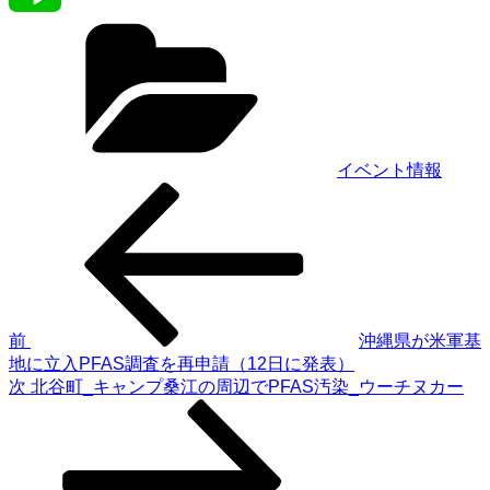
カ
c
w
L
テ
ゴ
e
i
i
リ
ー
b
t
n
イベント情報
前
投
o
t
e
の
稿
投
o
e
稿
ナ
ビ
k
r
ゲ
前
沖縄県が米軍基
地に立入PFAS調査を再申請（12日に発表）
ー
次
次
北谷町_キャンプ桑江の周辺でPFAS汚染_ウーチヌカー
シ
の
投
ョ
稿
ン