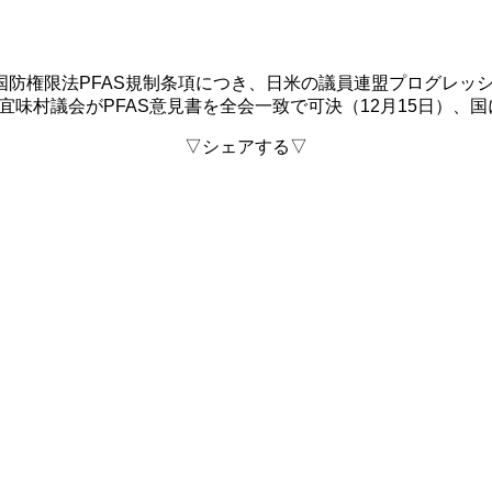
ける国防権限法PFAS規制条項につき、日米の議員連盟プログレッ
大宜味村議会がPFAS意見書を全会一致で可決（12月15日）、
▽シェアする▽
F
a
T
c
w
L
e
i
i
b
t
n