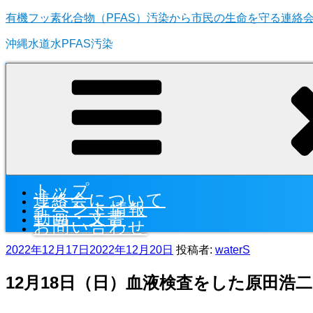
コ
有機フッ素化合物（PFAS）汚染から市民の生命を守る連絡
ン
沖縄水道水PFAS汚染
テ
ン
ツ
へ
ス
キ
ッ
プ
トップ
連絡会について
イベント情報
動画・文書
お問い合わせ
投
2022年12月17日
2022年12月20日
投稿者:
waterS
稿
日
12月18日（日）血液検査をした原田浩
: