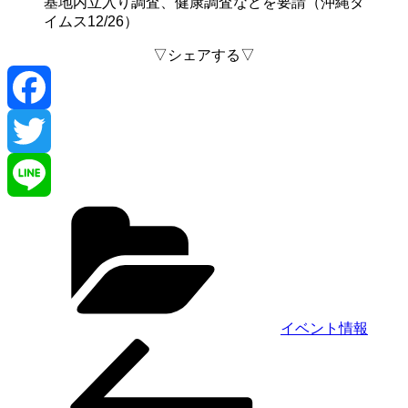
基地内立入り調査、健康調査などを要請（沖縄タ
イムス12/26）
▽シェアする▽
F
a
T
カ
c
w
L
テ
ゴ
e
i
i
リ
ー
b
t
n
イベント情報
前
投
o
t
e
の
稿
投
o
e
稿