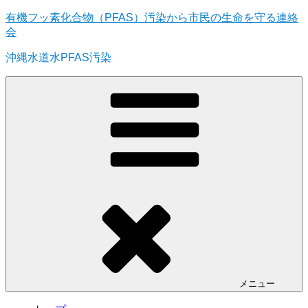
コ
有機フッ素化合物（PFAS）汚染から市民の生命を守る連絡
ン
会
テ
沖縄水道水PFAS汚染
ン
ツ
へ
ス
キ
ッ
プ
メニュー