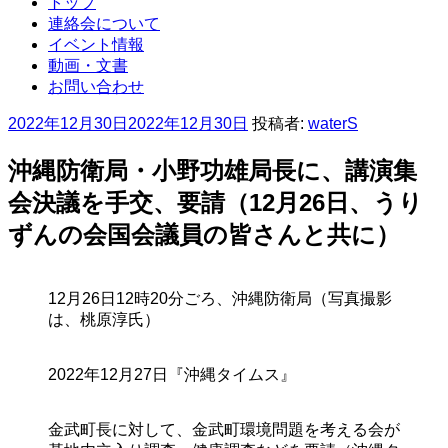
トップ
連絡会について
イベント情報
動画・文書
お問い合わせ
投
2022年12月30日
2022年12月30日
投稿者:
waterS
稿
日
沖縄防衛局・小野功雄局長に、講演集
:
会決議を手交、要請（12月26日、うり
ずんの会国会議員の皆さんと共に）
12月26日12時20分ごろ、沖縄防衛局（写真撮影
は、桃原淳氏）
2022年12月27日『沖縄タイムス』
金武町長に対して、金武町環境問題を考える会が